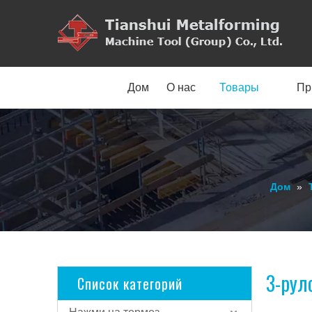
Дом
О нас
Товары
Пр
Дом
»
3-рул
Список категорий