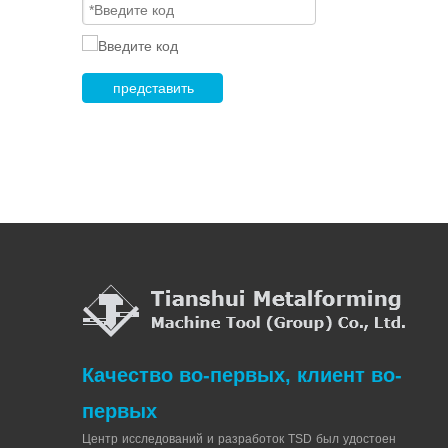
представить
Качество во-первых, клиент во-
первых
Центр исследований и разработок TSD был удостоен