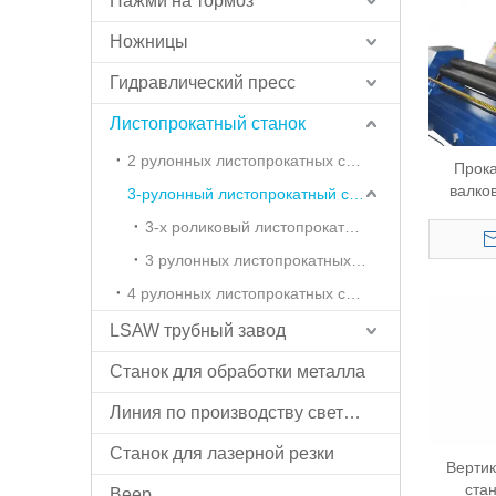
Нажми на тормоз
Ножницы
Гидравлический пресс
Листопрокатный станок
2 рулонных листопрокатных станка
Прока
валко
3-рулонный листопрокатный станок
симметр
3-х роликовый листопрокатный станок с предварительным изгибом
3 рулонных листопрокатных станка без предварительной гибки
4 рулонных листопрокатных станка
LSAW трубный завод
Станок для обработки металла
Линия по производству световых столбов
Станок для лазерной резки
Верти
ста
Веер