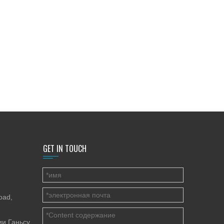
GET IN TOUCH
oad,
ии Ганьсу