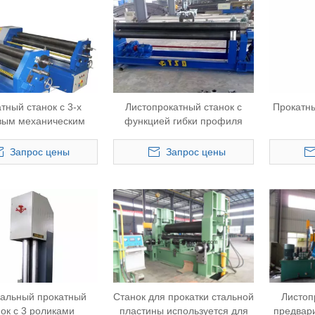
тный станок с 3-х
Листопрокатный станок с
Прокатн
вым механическим
функцией гибки профиля
ичным (W11-8X2500)
(W11-4 * 2500)
Запрос цены
Запрос цены
кальный прокатный
Станок для прокатки стальной
Листоп
нок с 3 роликами
пластины используется для
предвар