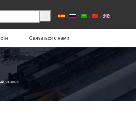
/
/
/
/
сти
Связаться с нами
ый станок