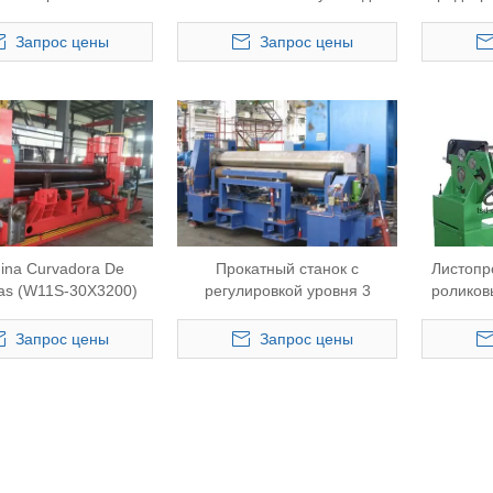
1TNC-10X2000)
прокатки толщиной 12 мм
вальцом
(W11S-12X2500)
мм (
Запрос цены
Запрос цены
ina Curvadora De
Прокатный станок с
Листопро
as (W11S-30X3200)
регулировкой уровня 3
роликов
опускания (W11SNC-
(
16X2500)
Запрос цены
Запрос цены