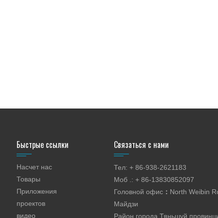
Быстрые ссылки
Связаться с нами
Насчет нас
Тел: + 86-938-2621183
Товары
Моб .: + 86-13830852097
Приложения
Головной офис
：
North Weibin R
проектов
Майдзи
видео
Район города Тяньшуй провинц