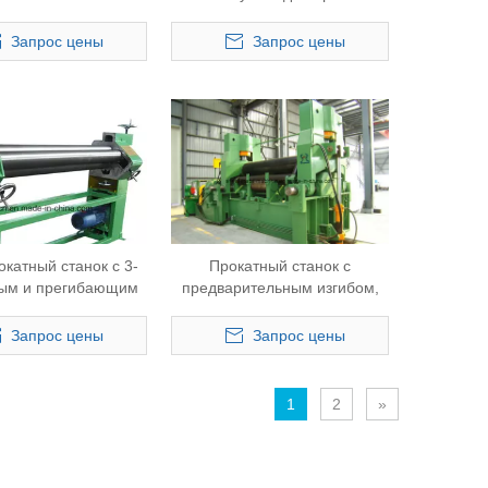
 Макс. Толщина 50
листа толщиной 50 мм и
W11S-50X3000)
длиной 2500 мм (W11S-
Запрос цены
Запрос цены
50X2500)
катный станок с 3-
Прокатный станок с
ым и прегибающим
предварительным изгибом,
W11F-2X1500)
используемый для прокатки
круглого цилиндра толщиной
Запрос цены
Запрос цены
30 мм (W11S-30X2500)
1
2
»