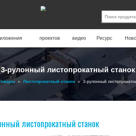
иложения
проектов
видео
Ресурс
Ново
3-рулонный листопрокатный станок
Товары
»
Листопрокатный станок
»
3-рулонный листопрокатн
онный листопрокатный станок